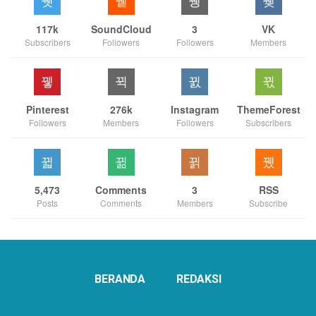
117k
SoundCloud
3
VK
Subscribers
Followers
Followers
Members
Pinterest
276k
Instagram
ThemeForest
Followers
Members
Followers
Subscribers
5,473
Comments
3
RSS
Posts
Comments
Members
Subscribe
BERANDA
REDAKSI