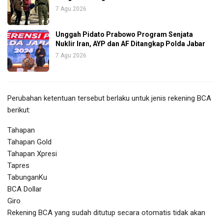
7 Agu 2026
Unggah Pidato Prabowo Program Senjata
Nuklir Iran, AYP dan AF Ditangkap Polda Jabar
7 Agu 2026
Perubahan ketentuan tersebut berlaku untuk jenis rekening BCA
berikut:
Tahapan
Tahapan Gold
Tahapan Xpresi
Tapres
TabunganKu
BCA Dollar
Giro
Rekening BCA yang sudah ditutup secara otomatis tidak akan