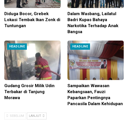
Diduga Bocor, Grebek
Dalam Wasbang, Lailatul
Lokasi Tembak Ikan Zonk di
Badri Kupas Bahaya
Tuntungan
Narkotika Terhadap Anak
Bangsa
HEADLINE
HEADLINE
Gudang Grosir Milik Udin
Sampaikan Wawasan
Terbakar di Tanjung
Kebangsaan, Fauzi
Morawa
Paparkan Pentingnya
Pancasila Dalam Kehidupan
SEBELUM
LANJUT