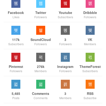
Facebook
Twitter
Youtube
Dribbble
Likes
Followers
Subscribers
Followers
117k
SoundCloud
3
VK
Subscribers
Followers
Followers
Members
Pinterest
276k
Instagram
ThemeForest
Followers
Members
Followers
Subscribers
5,485
Comments
3
RSS
Posts
Comments
Members
Subscribe