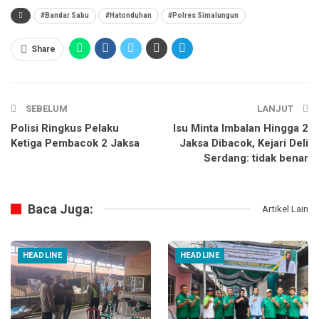
#Bandar Sabu
#Hatonduhan
#Polres Simalungun
Share
SEBELUM
LANJUT
Polisi Ringkus Pelaku
Isu Minta Imbalan Hingga 2
Ketiga Pembacok 2 Jaksa
Jaksa Dibacok, Kejari Deli
Serdang: tidak benar
Baca Juga:
Artikel Lain
HEADLINE
HEADLINE