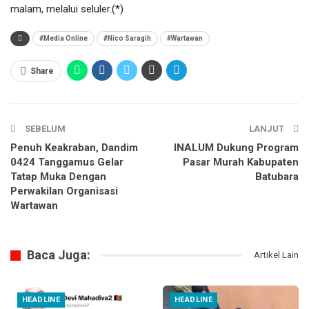
malam, melalui seluler.(*)
#Media Online
#Nico Saragih
#Wartawan
Share
SEBELUM
LANJUT
Penuh Keakraban, Dandim
INALUM Dukung Program
0424 Tanggamus Gelar
Pasar Murah Kabupaten
Tatap Muka Dengan
Batubara
Perwakilan Organisasi
Wartawan
Baca Juga:
Artikel Lain
HEADLINE
HEADLINE