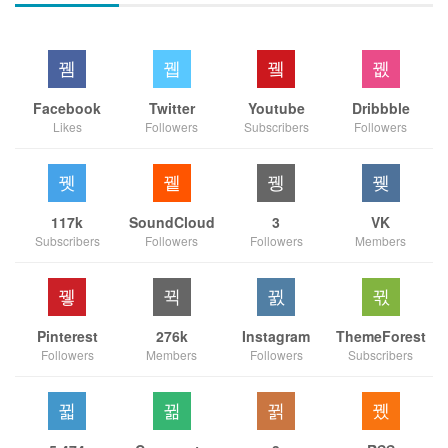
Facebook
Twitter
Youtube
Dribbble
Likes
Followers
Subscribers
Followers
117k
SoundCloud
3
VK
Subscribers
Followers
Followers
Members
Pinterest
276k
Instagram
ThemeForest
Followers
Members
Followers
Subscribers