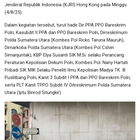
Jenderal Republik Indonesia (KJRI) Hong Kong pada Minggu
(4/8/25).
Dalam kegiatan tersebut, turut hadir Dir PPA PPO Bareskrim
Polri, Kasubdit II PPA dan PPO Bareskrim Polri, Dirreskrimum
Polda Sumatera Utara (Kombes Pol Ricko Taruna Mauruh),
Dirnarkoba Polda Sumatera Utara (Kombes Pol Cslvin
Simanjuntak), KBP Elya Susanti SIK M.Si. selaku Perancang
Peraturan Kepolisian Divkum Polri, Kombes Pol. Nany Hartati
Pribadi SIK MIK Selaku Peneliti lImu Kepolisian Madya TK. Ill
Puslitbang Polri, Kanit 3 Subdit I PPA dan PPO Bareskrim Polri,
serta PLT Kanit TPPO Subdit IV Ditreskrimum Polda Sumatera
Utara (Iptu Binrod Situngkir).