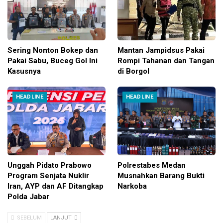
Sering Nonton Bokep dan
Mantan Jampidsus Pakai
Pakai Sabu, Buceg Gol Ini
Rompi Tahanan dan Tangan
Kasusnya
di Borgol
HEADLINE
HEADLINE
Unggah Pidato Prabowo
Polrestabes Medan
Program Senjata Nuklir
Musnahkan Barang Bukti
Iran, AYP dan AF Ditangkap
Narkoba
Polda Jabar
SEBELUM
LANJUT