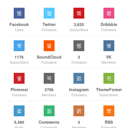
Facebook
Twitter
3,620
Dribbble
Likes
Followers
Subscribers
Followers
117k
SoundCloud
3
VK
Subscribers
Followers
Followers
Members
Pinterest
276k
Instagram
ThemeForest
Followers
Members
Followers
Subscribers
5,480
Comments
3
RSS
Posts
Comments
Members
Subscribe