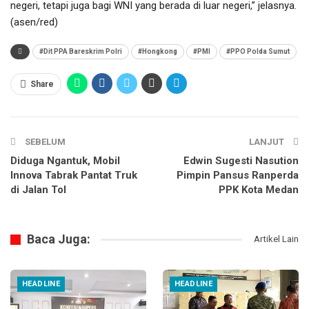
negeri, tetapi juga bagi WNI yang berada di luar negeri,” jelasnya.
(asen/red)
#Dit PPA Bareskrim Polri
#Hongkong
#PMI
#PPO Polda Sumut
Share
SEBELUM
LANJUT
Diduga Ngantuk, Mobil
Edwin Sugesti Nasution
Innova Tabrak Pantat Truk
Pimpin Pansus Ranperda
di Jalan Tol
PPK Kota Medan
Baca Juga:
Artikel Lain
HEADLINE
HEADLINE