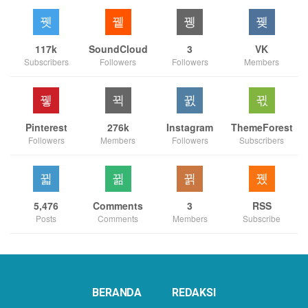
117k
SoundCloud
3
VK
Subscribers
Followers
Followers
Members
Pinterest
276k
Instagram
ThemeForest
Followers
Members
Followers
Subscribers
5,476
Comments
3
RSS
Posts
Comments
Members
Subscribe
BERANDA
REDAKSI