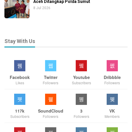
Aceh Ditangkap Polda Sumut
8 Jul 2026
Stay With Us
Facebook
Twitter
Youtube
Dribbble
Likes
Followers
Subscribers
Followers
117k
SoundCloud
3
VK
Subscribers
Followers
Followers
Members