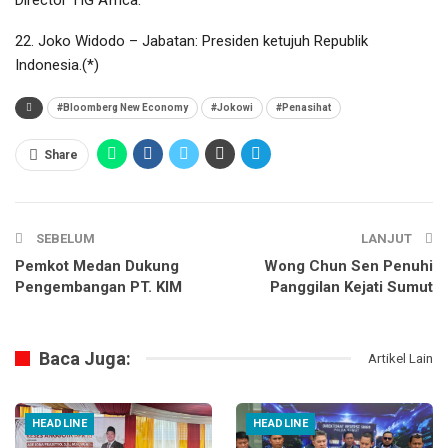
22. Joko Widodo – Jabatan: Presiden ketujuh Republik
Indonesia.(*)
#Bloomberg New Economy
#Jokowi
#Penasihat
Share
SEBELUM
LANJUT
Pemkot Medan Dukung
Wong Chun Sen Penuhi
Pengembangan PT. KIM
Panggilan Kejati Sumut
Baca Juga:
Artikel Lain
HEADLINE
HEADLINE