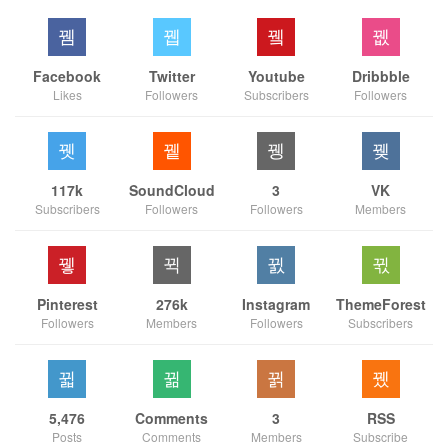
Facebook
Twitter
Youtube
Dribbble
Likes
Followers
Subscribers
Followers
117k
SoundCloud
3
VK
Subscribers
Followers
Followers
Members
Pinterest
276k
Instagram
ThemeForest
Followers
Members
Followers
Subscribers
5,476
Comments
3
RSS
Posts
Comments
Members
Subscribe