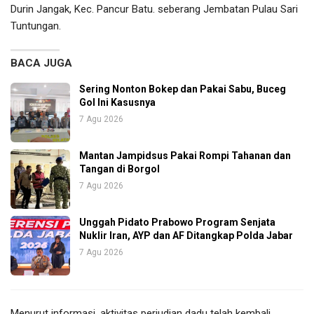
Durin Jangak, Kec. Pancur Batu. seberang Jembatan Pulau Sari
Tuntungan.
BACA JUGA
Sering Nonton Bokep dan Pakai Sabu, Buceg
Gol Ini Kasusnya
7 Agu 2026
Mantan Jampidsus Pakai Rompi Tahanan dan
Tangan di Borgol
7 Agu 2026
Unggah Pidato Prabowo Program Senjata
Nuklir Iran, AYP dan AF Ditangkap Polda Jabar
7 Agu 2026
Menurut informasi, aktivitas perjudian dadu telah kembali