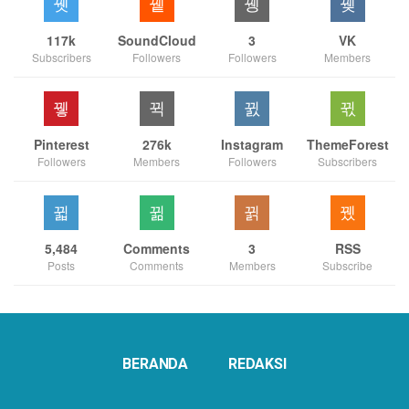
117k
SoundCloud
3
VK
Subscribers
Followers
Followers
Members
Pinterest
276k
Instagram
ThemeForest
Followers
Members
Followers
Subscribers
5,484
Comments
3
RSS
Posts
Comments
Members
Subscribe
BERANDA
REDAKSI