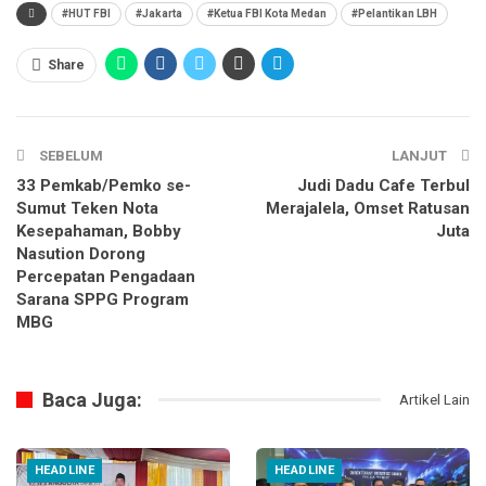
#HUT FBI
#Jakarta
#Ketua FBI Kota Medan
#Pelantikan LBH
Share
SEBELUM
LANJUT
33 Pemkab/Pemko se-
Judi Dadu Cafe Terbul
Sumut Teken Nota
Merajalela, Omset Ratusan
Kesepahaman, Bobby
Juta
Nasution Dorong
Percepatan Pengadaan
Sarana SPPG Program
MBG
Baca Juga:
Artikel Lain
HEADLINE
HEADLINE