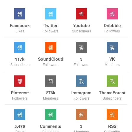
Facebook
Twitter
Youtube
Dribbble
Likes
Followers
Subscribers
Followers
117k
SoundCloud
3
VK
Subscribers
Followers
Followers
Members
Pinterest
276k
Instagram
ThemeForest
Followers
Members
Followers
Subscribers
5,476
Comments
3
RSS
Posts
Comments
Members
Subscribe