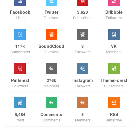
Facebook
Twitter
3,620
Dribbble
Likes
Followers
Subscribers
Followers
117k
SoundCloud
3
VK
Subscribers
Followers
Followers
Members
Pinterest
276k
Instagram
ThemeForest
Followers
Members
Followers
Subscribers
5,484
Comments
3
RSS
Posts
Comments
Members
Subscribe