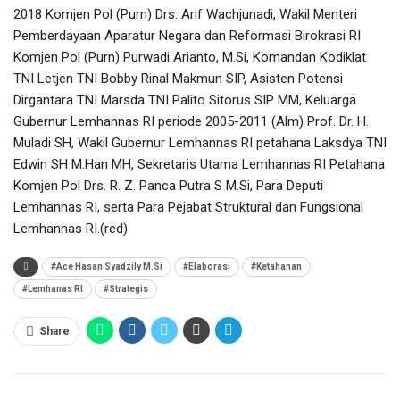
2018 Komjen Pol (Purn) Drs. Arif Wachjunadi, Wakil Menteri
Pemberdayaan Aparatur Negara dan Reformasi Birokrasi RI
Komjen Pol (Purn) Purwadi Arianto, M.Si, Komandan Kodiklat
TNI Letjen TNI Bobby Rinal Makmun SIP, Asisten Potensi
Dirgantara TNI Marsda TNI Palito Sitorus SIP MM, Keluarga
Gubernur Lemhannas RI periode 2005-2011 (Alm) Prof. Dr. H.
Muladi SH, Wakil Gubernur Lemhannas RI petahana Laksdya TNI
Edwin SH M.Han MH, Sekretaris Utama Lemhannas RI Petahana
Komjen Pol Drs. R. Z. Panca Putra S M.Si, Para Deputi
Lemhannas RI, serta Para Pejabat Struktural dan Fungsional
Lemhannas RI.(red)
#Ace Hasan Syadzily M.Si
#Elaborasi
#Ketahanan
#Lemhanas RI
#Strategis
Share