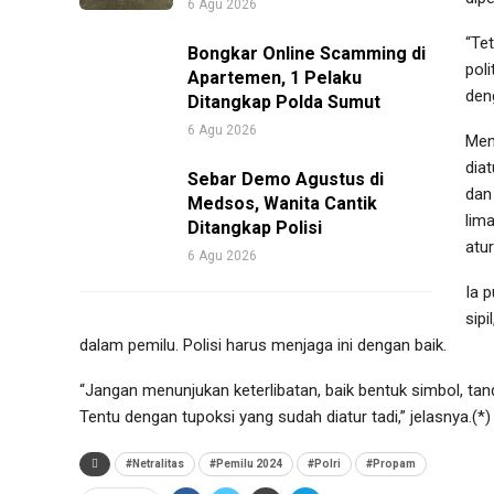
6 Agu 2026
“Te
Bongkar Online Scamming di
pol
Apartemen, 1 Pelaku
den
Ditangkap Polda Sumut
6 Agu 2026
Men
dia
Sebar Demo Agustus di
dan
Medsos, Wanita Cantik
lima
Ditangkap Polisi
atu
6 Agu 2026
Ia 
sip
dalam pemilu. Polisi harus menjaga ini dengan baik.
“Jangan menunjukan keterlibatan, baik bentuk simbol, ta
Tentu dengan tupoksi yang sudah diatur tadi,” jelasnya.(*)
#Netralitas
#Pemilu 2024
#Polri
#Propam