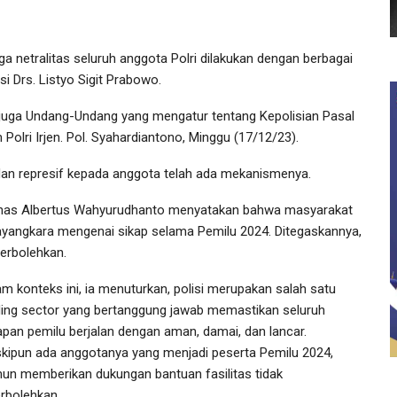
 netralitas seluruh anggota Polri dilakukan dengan berbagai
isi Drs. Listyo Sigit Prabowo.
a juga Undang-Undang yang mengatur tentang Kepolisian Pasal
m Polri Irjen. Pol. Syahardiantono, Minggu (17/12/23).
, dan represif kepada anggota telah ada mekanismenya.
polnas Albertus Wahyurudhanto menyatakan bahwa masyarakat
ayangkara mengenai sikap selama Pemilu 2024. Ditegaskannya,
perbolehkan.
am konteks ini, ia menuturkan, polisi merupakan salah satu
ding sector yang bertanggung jawab memastikan seluruh
apan pemilu berjalan dengan aman, damai, dan lancar.
kipun ada anggotanya yang menjadi peserta Pemilu 2024,
un memberikan dukungan bantuan fasilitas tidak
erbolehkan.