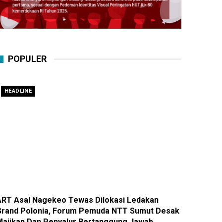
POPULER
HEADLINE
ART Asal Nagekeo Tewas Dilokasi Ledakan
Grand Polonia, Forum Pemuda NTT Sumut Desak
Majikan Dan Penyalur Bertanggung Jawab