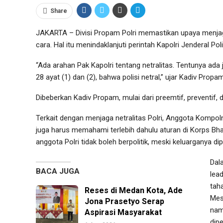
Share
JAKARTA – Divisi Propam Polri memastikan upaya menjaga
cara. Hal itu menindaklanjuti perintah Kapolri Jenderal Pol
“Ada arahan Pak Kapolri tentang netralitas. Tentunya ad
28 ayat (1) dan (2), bahwa polisi netral,” ujar Kadiv Propa
Dibeberkan Kadiv Propam, mulai dari preemtif, preventif
Terkait dengan menjaga netralitas Polri, Anggota Kom
juga harus memahami terlebih dahulu aturan di Korps Bh
anggota Polri tidak boleh berpolitik, meski keluarganya di
Dal
BACA JUGA
lea
tah
Reses di Medan Kota, Ade
Mes
Jona Prasetyo Serap
nam
Aspirasi Masyarakat
dip