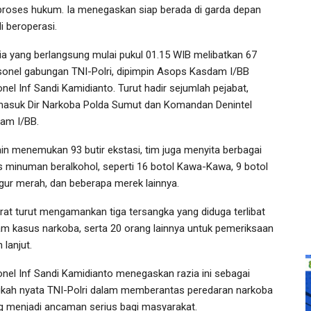
proses hukum. Ia menegaskan siap berada di garda depan
i beroperasi.
ia yang berlangsung mulai pukul 01.15 WIB melibatkan 67
sonel gabungan TNI-Polri, dipimpin Asops Kasdam I/BB
onel Inf Sandi Kamidianto. Turut hadir sejumlah pejabat,
masuk Dir Narkoba Polda Sumut dan Komandan Denintel
am I/BB.
ain menemukan 93 butir ekstasi, tim juga menyita berbagai
is minuman beralkohol, seperti 16 botol Kawa-Kawa, 9 botol
gur merah, dan beberapa merek lainnya.
rat turut mengamankan tiga tersangka yang diduga terlibat
am kasus narkoba, serta 20 orang lainnya untuk pemeriksaan
h lanjut.
onel Inf Sandi Kamidianto menegaskan razia ini sebagai
gkah nyata TNI-Polri dalam memberantas peredaran narkoba
g menjadi ancaman serius bagi masyarakat.