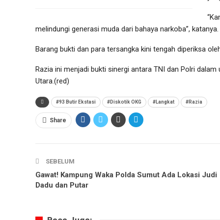
“Ka
melindungi generasi muda dari bahaya narkoba”, katanya.
Barang bukti dan para tersangka kini tengah diperiksa ol
Razia ini menjadi bukti sinergi antara TNI dan Polri da
Utara.(red)
#93 Butir Ekstasi
#Diskotik OKG
#Langkat
#Razia
Share
SEBELUM
Gawat! Kampung Waka Polda Sumut Ada Lokasi Judi
Dadu dan Putar