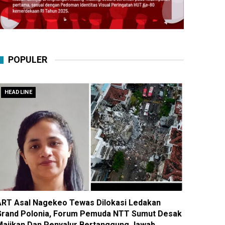
POPULER
HEADLINE
ART Asal Nagekeo Tewas Dilokasi Ledakan
Grand Polonia, Forum Pemuda NTT Sumut Desak
Majikan Dan Penyalur Bertanggung Jawab