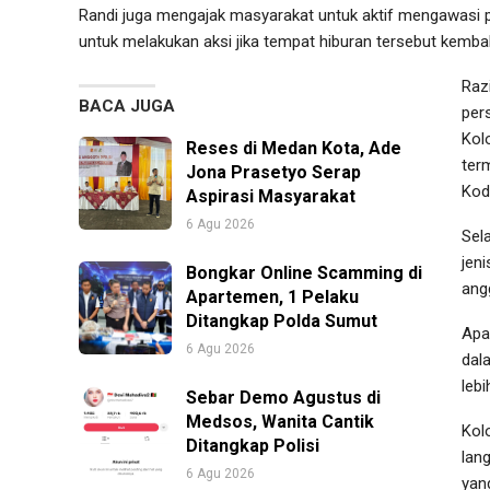
Randi juga mengajak masyarakat untuk aktif mengawasi 
untuk melakukan aksi jika tempat hiburan tersebut kembal
Raz
BACA JUGA
per
Kol
Reses di Medan Kota, Ade
ter
Jona Prasetyo Serap
Kod
Aspirasi Masyarakat
6 Agu 2026
Sel
jen
Bongkar Online Scamming di
ang
Apartemen, 1 Pelaku
Ditangkap Polda Sumut
Apa
6 Agu 2026
dal
lebi
Sebar Demo Agustus di
Medsos, Wanita Cantik
Kol
Ditangkap Polisi
lan
6 Agu 2026
yan