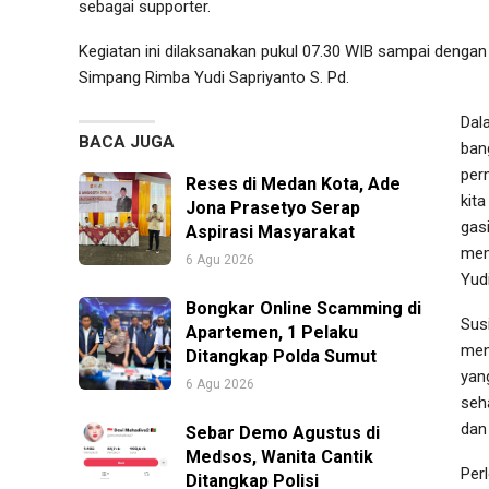
sebagai supporter.
Kegiatan ini dilaksanakan pukul 07.30 WIB sampai denga
Simpang Rimba Yudi Sapriyanto S. Pd.
Dal
BACA JUGA
ban
per
Reses di Medan Kota, Ade
kit
Jona Prasetyo Serap
gasi
Aspirasi Masyarakat
mem
6 Agu 2026
Yudi
Bongkar Online Scamming di
Sus
Apartemen, 1 Pelaku
men
Ditangkap Polda Sumut
yan
6 Agu 2026
seh
dan
Sebar Demo Agustus di
Medsos, Wanita Cantik
Per
Ditangkap Polisi