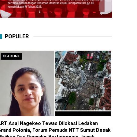
POPULER
HEADLINE
ART Asal Nagekeo Tewas Dilokasi Ledakan
Grand Polonia, Forum Pemuda NTT Sumut Desak
Majikan Dan Penyalur Bertanggung Jawab