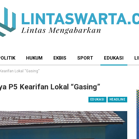
POLITIK
HUKUM
EKBIS
SPORT
EDUKASI
L
earifan Lokal “Gasing”
a P5 Kearifan Lokal “Gasing”
EDUKASI
HEADLINE