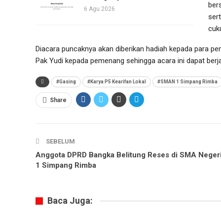
ber
6 Agu 2026
ser
cuk
Diacara puncaknya akan diberikan hadiah kepada para pe
Pak Yudi kepada pemenang sehingga acara ini dapat berjala
#Gasing
#Karya P5 Kearifan Lokal
#SMAN 1 Simpang Rimba
Share
SEBELUM
Anggota DPRD Bangka Belitung Reses di SMA Neger
1 Simpang Rimba
Baca Juga: