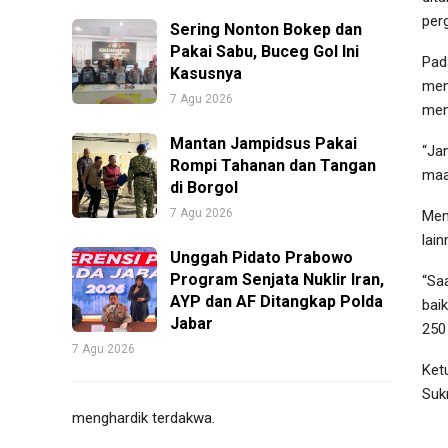
perg
Sering Nonton Bokep dan
Pakai Sabu, Buceg Gol Ini
Pada
Kasusnya
men
7 Agu 2026
men
Mantan Jampidsus Pakai
“Ja
Rompi Tahanan dan Tangan
maaf
di Borgol
7 Agu 2026
Men
lai
Unggah Pidato Prabowo
Program Senjata Nuklir Iran,
“Sa
AYP dan AF Ditangkap Polda
bai
Jabar
250
7 Agu 2026
Ket
Suk
menghardik terdakwa.