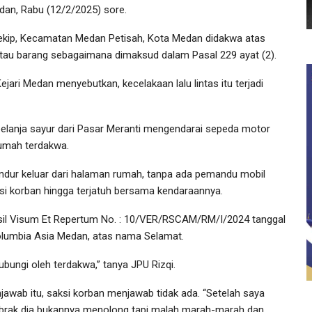
dan, Rabu (12/2/2025) sore.
Sekip, Kecamatan Medan Petisah, Kota Medan didakwa atas
atau barang sebagaimana dimaksud dalam Pasal 229 ayat (2).
ri Medan menyebutkan, kecelakaan lalu lintas itu terjadi
elanja sayur dari Pasar Meranti mengendarai sepeda motor
rumah terdakwa.
ndur keluar dari halaman rumah, tanpa ada pemandu mobil
si korban hingga terjatuh bersama kendaraannya.
hasil Visum Et Repertum No. : 10/VER/RSCAM/RM/I/2024 tanggal
Columbia Asia Medan, atas nama Selamat.
ubungi oleh terdakwa,” tanya JPU Rizqi.
jawab itu, saksi korban menjawab tidak ada. “Setelah saya
abrak dia bukannya menolong tapi malah marah-marah dan