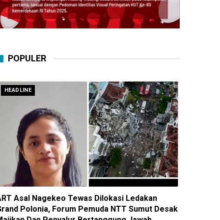
POPULER
HEADLINE
ART Asal Nagekeo Tewas Dilokasi Ledakan
Grand Polonia, Forum Pemuda NTT Sumut Desak
Majikan Dan Penyalur Bertanggung Jawab