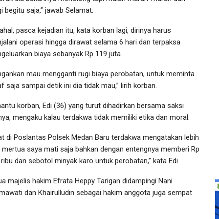
i begitu saja,” jawab Selamat.
hal, pasca kejadian itu, kata korban lagi, dirinya harus
jalani operasi hingga dirawat selama 6 hari dan terpaksa
geluarkan biaya sebanyak Rp 119 juta.
ngankan mau mengganti rugi biaya perobatan, untuk meminta
 saja sampai detik ini dia tidak mau,” lirih korban.
antu korban, Edi (36) yang turut dihadirkan bersama saksi
nnya, mengaku kalau terdakwa tidak memiliki etika dan moral.
at di Poslantas Polsek Medan Baru terdakwa mengatakan lebih
k mertua saya mati saja bahkan dengan entengnya memberi Rp
 ribu dan sebotol minyak karo untuk perobatan,” kata Edi.
ua majelis hakim Efrata Heppy Tarigan didampingi Nani
mawati dan Khairulludin sebagai hakim anggota juga sempat