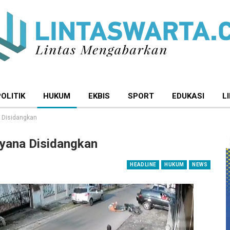
POLITIK
HUKUM
EKBIS
SPORT
EDUKASI
L
a Disidangkan
ayana Disidangkan
HEADLINE
HUKUM
NEWS