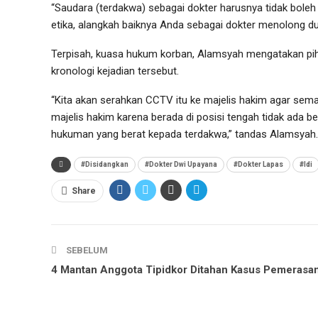
“Saudara (terdakwa) sebagai dokter harusnya tidak boleh 
etika, alangkah baiknya Anda sebagai dokter menolong du
Terpisah, kuasa hukum korban, Alamsyah mengatakan pih
kronologi kejadian tersebut.
“Kita akan serahkan CCTV itu ke majelis hakim agar semaki
majelis hakim karena berada di posisi tengah tidak ada 
hukuman yang berat kepada terdakwa,” tandas Alamsyah.
#Disidangkan
#Dokter Dwi Upayana
#Dokter Lapas
#Idi
Share
SEBELUM
4 Mantan Anggota Tipidkor Ditahan Kasus Pemerasa