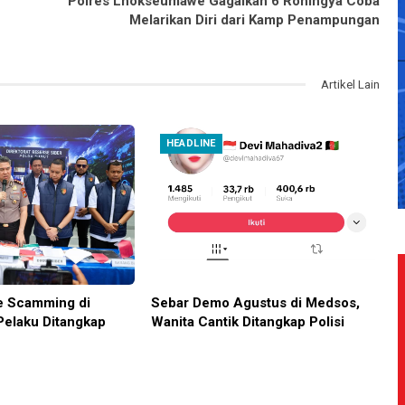
Polres Lhokseumawe Gagalkan 6 Rohingya Coba
Melarikan Diri dari Kamp Penampungan
Artikel Lain
HEADLINE
e Scamming di
Sebar Demo Agustus di Medsos,
Pelaku Ditangkap
Wanita Cantik Ditangkap Polisi