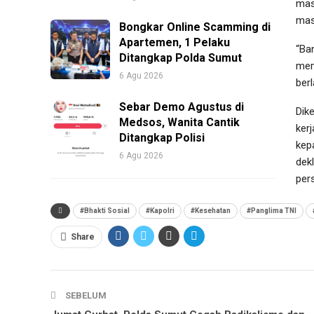
mas
mas
Bongkar Online Scamming di
Apartemen, 1 Pelaku
“Ba
Ditangkap Polda Sumut
mem
6 Agu 2026
ber
Sebar Demo Agustus di
Dik
Medsos, Wanita Cantik
ker
Ditangkap Polisi
kepa
6 Agu 2026
dek
pers
#Bhakti Sosial
#Kapolri
#Kesehatan
#Panglima TNI
Share
SEBELUM