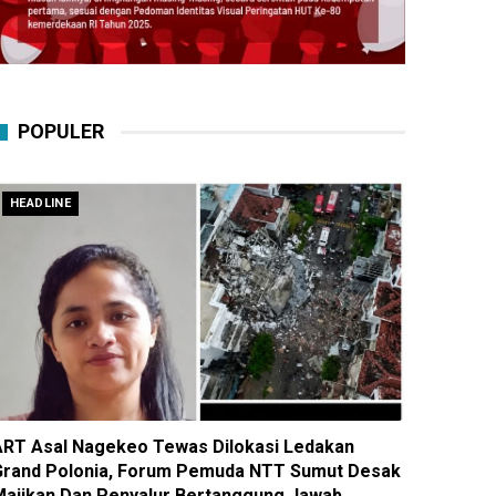
POPULER
HEADLINE
ART Asal Nagekeo Tewas Dilokasi Ledakan
Grand Polonia, Forum Pemuda NTT Sumut Desak
Majikan Dan Penyalur Bertanggung Jawab