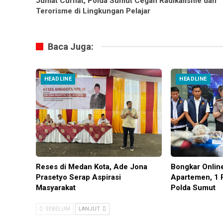
Jumat Curhat, Polda Sumut Cegah Radikalisme dan
Terorisme di Lingkungan Pelajar
Baca Juga:
HEADLINE
HEADLINE
Reses di Medan Kota, Ade Jona
Bongkar Onlin
Prasetyo Serap Aspirasi
Apartemen, 1 
Masyarakat
Polda Sumut
SEBELUM
LANJUT