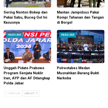
Sering Nonton Bokep dan
Mantan Jampidsus Pakai
Pakai Sabu, Buceg Gol Ini
Rompi Tahanan dan Tangan
Kasusnya
di Borgol
HEADLINE
HEADLINE
Unggah Pidato Prabowo
Polrestabes Medan
Program Senjata Nuklir
Musnahkan Barang Bukti
Iran, AYP dan AF Ditangkap
Narkoba
Polda Jabar
SEBELUM
LANJUT