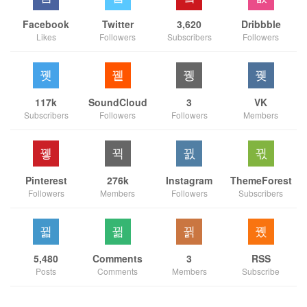
Facebook
Twitter
3,620
Dribbble
Likes
Followers
Subscribers
Followers
117k
SoundCloud
3
VK
Subscribers
Followers
Followers
Members
Pinterest
276k
Instagram
ThemeForest
Followers
Members
Followers
Subscribers
5,480
Comments
3
RSS
Posts
Comments
Members
Subscribe