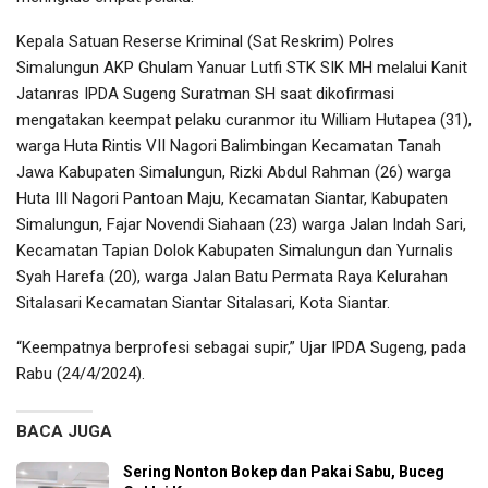
Kepala Satuan Reserse Kriminal (Sat Reskrim) Polres
Simalungun AKP Ghulam Yanuar Lutfi STK SIK MH melalui Kanit
Jatanras IPDA Sugeng Suratman SH saat dikofirmasi
mengatakan keempat pelaku curanmor itu William Hutapea (31),
warga Huta Rintis VII Nagori Balimbingan Kecamatan Tanah
Jawa Kabupaten Simalungun, Rizki Abdul Rahman (26) warga
Huta III Nagori Pantoan Maju, Kecamatan Siantar, Kabupaten
Simalungun, Fajar Novendi Siahaan (23) warga Jalan Indah Sari,
Kecamatan Tapian Dolok Kabupaten Simalungun dan Yurnalis
Syah Harefa (20), warga Jalan Batu Permata Raya Kelurahan
Sitalasari Kecamatan Siantar Sitalasari, Kota Siantar.
“Keempatnya berprofesi sebagai supir,” Ujar IPDA Sugeng, pada
Rabu (24/4/2024).
BACA JUGA
Sering Nonton Bokep dan Pakai Sabu, Buceg