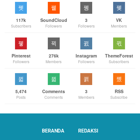
117k
SoundCloud
3
VK
Subscribers
Followers
Followers
Members
Pinterest
276k
Instagram
ThemeForest
Followers
Members
Followers
Subscribers
5,474
Comments
3
RSS
Posts
Comments
Members
Subscribe
BERANDA
REDAKSI