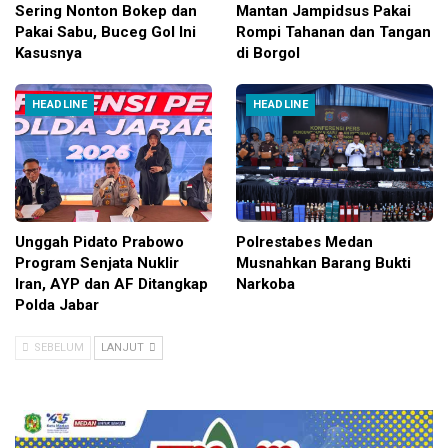
Sering Nonton Bokep dan
Mantan Jampidsus Pakai
Pakai Sabu, Buceg Gol Ini
Rompi Tahanan dan Tangan
Kasusnya
di Borgol
HEADLINE
HEADLINE
Unggah Pidato Prabowo
Polrestabes Medan
Program Senjata Nuklir
Musnahkan Barang Bukti
Iran, AYP dan AF Ditangkap
Narkoba
Polda Jabar
SEBELUM
LANJUT