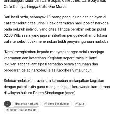
Simalungun. Mulai dari Cafe Supar, Cafe Anes, Cafe Jaya Bar,
Cafe Cahaya, hingga Cafe One Mores.
Dari hasil razia, sebanyak 18 orang pengunjung dan pelayan di
cafe tersebut dites urine. Tidak ditemukan hasil positif narkoba
pada seluruh individu yang dites. Hingga berakhir sekitar pukul
02.00 WIB, razia yang juga melibatkan penggeledahan di lokasi
cafe tersebut tidak menemukan bukti penyalahgunaan narkoba.
“Kami menghimbau kepada masyarakat agar selalu menjaga
keamanan dan ketertiban. Kegiatan seperti razia ini kami
lakukan sebagai antisipasi terhadap penyalahgunaan dan
peredaran gelap narkoba,” jelas Kapolres Simalungun.
Selesai melakukan razia, tim kemudian melanjutkan kegiatan
dengan patroli rutin guna mengantisipasi kerawanan kamtibmas
di wilayah hukum Polres Simalungun.(asen)
#Berantas Narkoba
#Polres Simalungun
#Razia
#Tempat Hiburan Malam