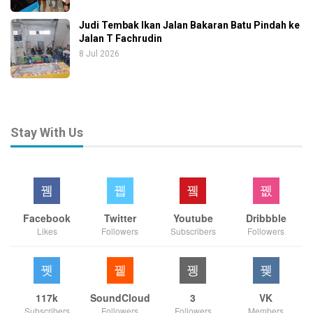
Judi Tembak Ikan Jalan Bakaran Batu Pindah ke
Jalan T Fachrudin
8 Jul 2026
Stay With Us
Facebook
Twitter
Youtube
Dribbble
Likes
Followers
Subscribers
Followers
117k
SoundCloud
3
VK
Subscribers
Followers
Followers
Members