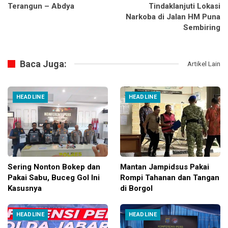
Terangun – Abdya
Tindaklanjuti Lokasi
Narkoba di Jalan HM Puna
Sembiring
Baca Juga:
Artikel Lain
HEADLINE
HEADLINE
Sering Nonton Bokep dan
Mantan Jampidsus Pakai
Pakai Sabu, Buceg Gol Ini
Rompi Tahanan dan Tangan
Kasusnya
di Borgol
HEADLINE
HEADLINE