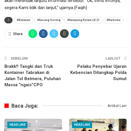
akan menindak lanjutu informasi tersebut. “Ok, trims infonya,
segera Kami lidik dan lanjut,” ujarnya.(Faqih)
#Belawan
#Kacang Goreng
#Kampung Kolam LK 21
#Narkoba
Share
SEBELUM
LANJUT
Brakk!! Tangki dan Truk
Pelaku Penyebar Ujaran
Kontainer Tabrakan di
Kebencian Ditangkap Polda
Jalan Tol Belmera, Puluhan
Sumut
Massa “ngais”CPO
Baca Juga:
Artikel Lain
HEADLINE
HEADLINE