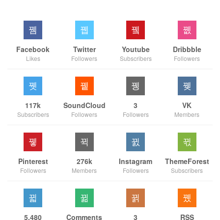
Facebook
Twitter
Youtube
Dribbble
Likes
Followers
Subscribers
Followers
117k
SoundCloud
3
VK
Subscribers
Followers
Followers
Members
Pinterest
276k
Instagram
ThemeForest
Followers
Members
Followers
Subscribers
5,480
Comments
3
RSS