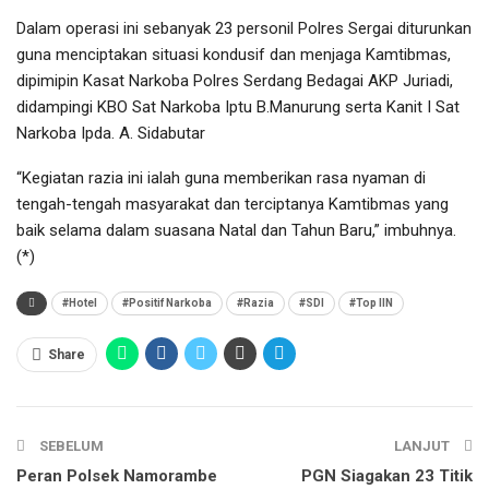
Dalam operasi ini sebanyak 23 personil Polres Sergai diturunkan
guna menciptakan situasi kondusif dan menjaga Kamtibmas,
dipimipin Kasat Narkoba Polres Serdang Bedagai AKP Juriadi,
didampingi KBO Sat Narkoba Iptu B.Manurung serta Kanit I Sat
Narkoba Ipda. A. Sidabutar
“Kegiatan razia ini ialah guna memberikan rasa nyaman di
tengah-tengah masyarakat dan terciptanya Kamtibmas yang
baik selama dalam suasana Natal dan Tahun Baru,” imbuhnya.
(*)
#Hotel
#Positif Narkoba
#Razia
#SDI
#Top IIN
Share
SEBELUM
LANJUT
Peran Polsek Namorambe
PGN Siagakan 23 Titik