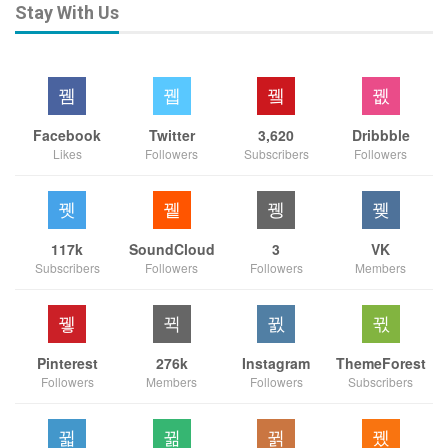
Stay With Us
Facebook
Twitter
3,620
Dribbble
Likes
Followers
Subscribers
Followers
117k
SoundCloud
3
VK
Subscribers
Followers
Followers
Members
Pinterest
276k
Instagram
ThemeForest
Followers
Members
Followers
Subscribers