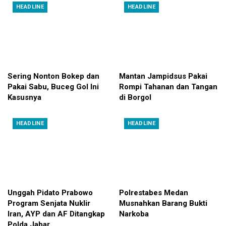
HEADLINE
HEADLINE
Sering Nonton Bokep dan
Mantan Jampidsus Pakai
Pakai Sabu, Buceg Gol Ini
Rompi Tahanan dan Tangan
Kasusnya
di Borgol
HEADLINE
HEADLINE
Unggah Pidato Prabowo
Polrestabes Medan
Program Senjata Nuklir
Musnahkan Barang Bukti
Iran, AYP dan AF Ditangkap
Narkoba
Polda Jabar