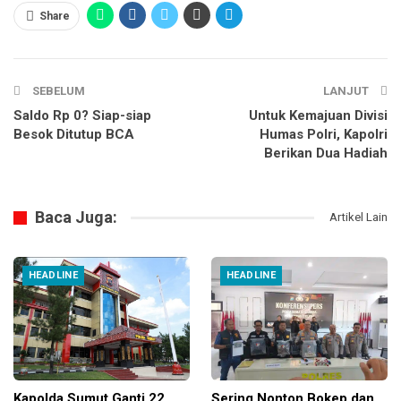
Share
SEBELUM
LANJUT
Saldo Rp 0? Siap-siap
Untuk Kemajuan Divisi
Besok Ditutup BCA
Humas Polri, Kapolri
Berikan Dua Hadiah
Baca Juga:
Artikel Lain
HEADLINE
HEADLINE
Kapolda Sumut Ganti 22
Sering Nonton Bokep dan