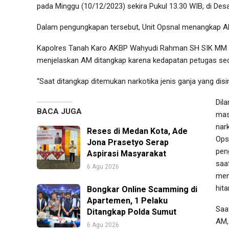
pada Minggu (10/12/2023) sekira Pukul 13.30 WIB, di Desa
Dalam pengungkapan tersebut, Unit Opsnal menangkap A
Kapolres Tanah Karo AKBP Wahyudi Rahman SH SIK MM 
menjelaskan AM ditangkap karena kedapatan petugas sed
“Saat ditangkap ditemukan narkotika jenis ganja yang disi
Dil
BACA JUGA
mas
nark
Reses di Medan Kota, Ade
Ops
Jona Prasetyo Serap
pen
Aspirasi Masyarakat
saa
6 Agu 2026
men
hit
Bongkar Online Scamming di
Apartemen, 1 Pelaku
Saa
Ditangkap Polda Sumut
AM, 
6 Agu 2026