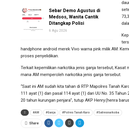
dau
set
Sebar Demo Agustus di
73,
Medsos, Wanita Cantik
Ditangkap Polisi
dal
6 Agu 2026
Kep
ter
handphone android merek Vivo warna pink milik AM. K
proses penyelidikan.
Terkait kepemilikan narkotika jenis ganja tersebut, Kas
mana AM memperoleh narkotika jenis ganja tersebut.
“Saat ini AM sudah kita tahan di RTP Mapolres Tanah Karo
111 ayat (1) dan pasal 114 ayat (1) dari UU No. 35 Tah
20 tahun kurungan penjara”, tutup AKP Henry.(henra baru
#AM
#Ganja
#Polres Tanah Karo
#Satresnarkoba
Share