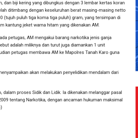
n, dan biji kering yang dibungkus dengan 3 lembar kertas koran
elah ditimbang dengan keseluruhan berat masing-masing netto
30 (tujuh puluh tiga koma tiga puluh) gram, yang tersimpan di
am kantung jeket warna hitam yang dikenakan AM.
ada petugas, AM mengakui barang narkotika jenis ganja
sebut adalah miliknya dan turut juga diamankan 1 unit
emudian petugas membawa AM ke Mapolres Tanah Karo guna
at menyampaikan akan melakukan penyelidikan mendalam dari
, dalam proses Sidik dan Lidik. Ia dikenakan melanggar pasal
un 2009 tentang Narkotika, dengan ancaman hukuman maksimal
s)