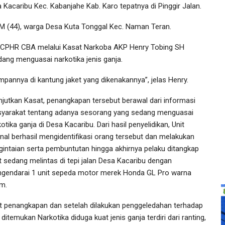
 Kacaribu Kec. Kabanjahe Kab. Karo tepatnya di Pinggir Jalan.
M (44), warga Desa Kuta Tonggal Kec. Naman Teran.
CPHR CBA melalui Kasat Narkoba AKP Henry Tobing SH
ang menguasai narkotika jenis ganja.
mpannya di kantung jaket yang dikenakannya”, jelas Henry.
anjutkan Kasat, penangkapan tersebut berawal dari informasi
yarakat tentang adanya sesorang yang sedang menguasai
otika ganja di Desa Kacaribu. Dari hasil penyelidikan, Unit
nal berhasil mengidentifikasi orang tersebut dan melakukan
gintaian serta pembuntutan hingga akhirnya pelaku ditangkap
t sedang melintas di tepi jalan Desa Kacaribu dengan
gendarai 1 unit sepeda motor merek Honda GL Pro warna
am.
t penangkapan dan setelah dilakukan penggeledahan terhadap
ditemukan Narkotika diduga kuat jenis ganja terdiri dari ranting,