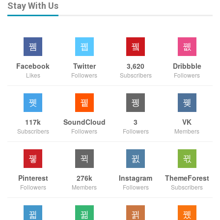
Stay With Us
Facebook
Twitter
3,620
Dribbble
Likes
Followers
Subscribers
Followers
117k
SoundCloud
3
VK
Subscribers
Followers
Followers
Members
Pinterest
276k
Instagram
ThemeForest
Followers
Members
Followers
Subscribers