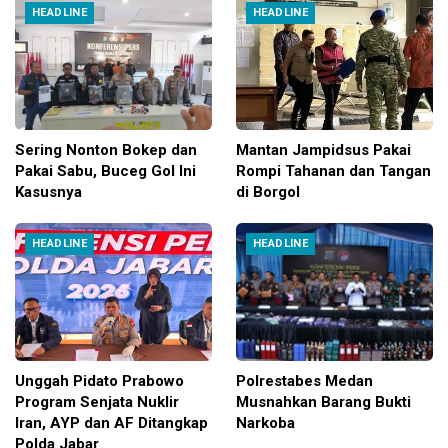
HEADLINE
HEADLINE
Sering Nonton Bokep dan
Mantan Jampidsus Pakai
Pakai Sabu, Buceg Gol Ini
Rompi Tahanan dan Tangan
Kasusnya
di Borgol
HEADLINE
HEADLINE
Unggah Pidato Prabowo
Polrestabes Medan
Program Senjata Nuklir
Musnahkan Barang Bukti
Iran, AYP dan AF Ditangkap
Narkoba
Polda Jabar