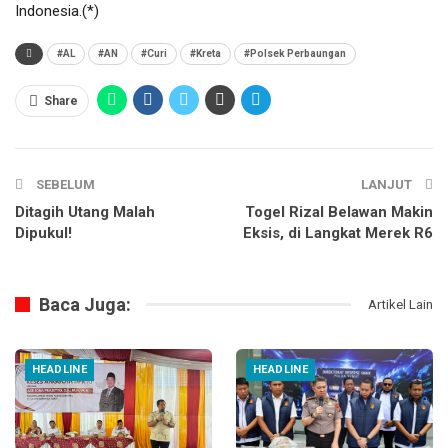
Indonesia.(*)
#AL
#AN
#Curi
#Kreta
#Polsek Perbaungan
Share
SEBELUM
LANJUT
Ditagih Utang Malah
Togel Rizal Belawan Makin
Dipukul!
Eksis, di Langkat Merek R6
Baca Juga:
Artikel Lain
HEADLINE
HEADLINE