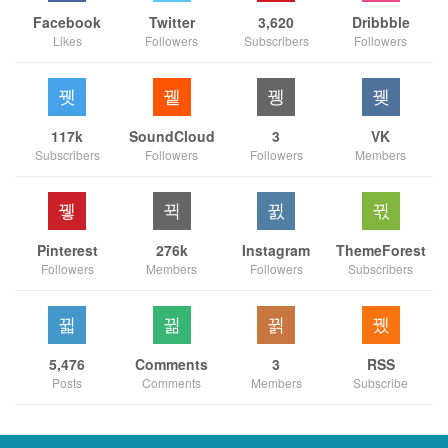
Facebook
Twitter
3,620
Dribbble
Likes
Followers
Subscribers
Followers
117k
SoundCloud
3
VK
Subscribers
Followers
Followers
Members
Pinterest
276k
Instagram
ThemeForest
Followers
Members
Followers
Subscribers
5,476
Comments
3
RSS
Posts
Comments
Members
Subscribe