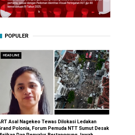
POPULER
HEADLINE
ART Asal Nagekeo Tewas Dilokasi Ledakan
Grand Polonia, Forum Pemuda NTT Sumut Desak
Majikan Dan Penyalur Bertanggung Jawab