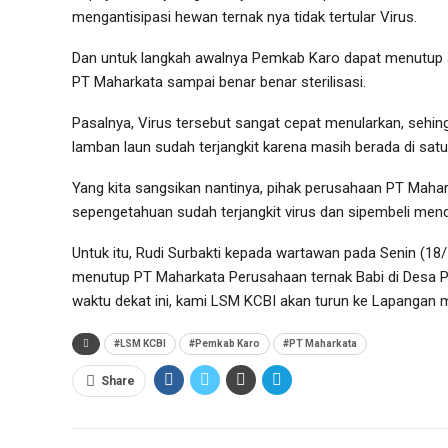
mengantisipasi hewan ternak nya tidak tertular Virus.
Dan untuk langkah awalnya Pemkab Karo dapat menutup a
PT Maharkata sampai benar benar sterilisasi.
Pasalnya, Virus tersebut sangat cepat menularkan, sehin
lamban laun sudah terjangkit karena masih berada di satu 
Yang kita sangsikan nantinya, pihak perusahaan PT Maha
sepengetahuan sudah terjangkit virus dan sipembeli men
Untuk itu, Rudi Surbakti kepada wartawan pada Senin (1
menutup PT Maharkata Perusahaan ternak Babi di Desa 
waktu dekat ini, kami LSM KCBI akan turun ke Lapangan 
#LSM KCBI
#Pemkab Karo
#PT Maharkata
Share