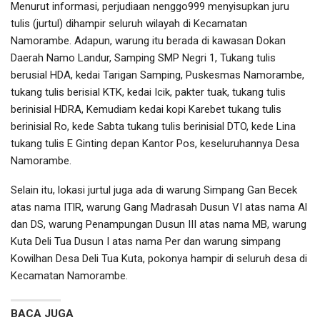
Menurut informasi, perjudiaan nenggo999 menyisupkan juru
tulis (jurtul) dihampir seluruh wilayah di Kecamatan
Namorambe. Adapun, warung itu berada di kawasan Dokan
Daerah Namo Landur, Samping SMP Negri 1, Tukang tulis
berusial HDA, kedai Tarigan Samping, Puskesmas Namorambe,
tukang tulis berisial KTK, kedai Icik, pakter tuak, tukang tulis
berinisial HDRA, Kemudiam kedai kopi Karebet tukang tulis
berinisial Ro, kede Sabta tukang tulis berinisial DTO, kede Lina
tukang tulis E Ginting depan Kantor Pos, keseluruhannya Desa
Namorambe.
Selain itu, lokasi jurtul juga ada di warung Simpang Gan Becek
atas nama ITlR, warung Gang Madrasah Dusun VI atas nama Al
dan DS, warung Penampungan Dusun III atas nama MB, warung
Kuta Deli Tua Dusun I atas nama Per dan warung simpang
Kowilhan Desa Deli Tua Kuta, pokonya hampir di seluruh desa di
Kecamatan Namorambe.
BACA JUGA