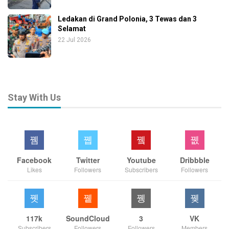
Ledakan di Grand Polonia, 3 Tewas dan 3
Selamat
22 Jul 2026
Stay With Us
Facebook
Twitter
Youtube
Dribbble
Likes
Followers
Subscribers
Followers
117k
SoundCloud
3
VK
Subscribers
Followers
Followers
Members