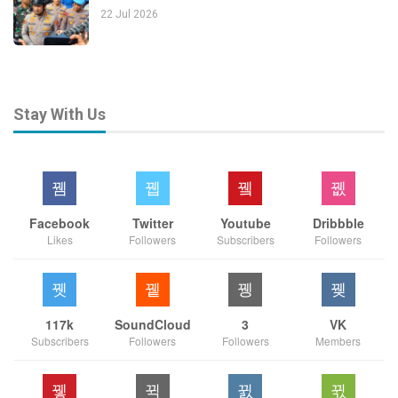
22 Jul 2026
Stay With Us
Facebook
Twitter
Youtube
Dribbble
Likes
Followers
Subscribers
Followers
117k
SoundCloud
3
VK
Subscribers
Followers
Followers
Members