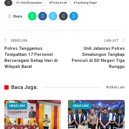
#1 Unit Ekskavator
#Polda Aceh
#Tambang Ilegal
Share
SEBELUM
LANJUT
Polres Tanggamus
Unit Jatanras Polres
Tempatkan 17 Personel
Simalungun Tangkap
Berseragam Setiap Hari di
Pencuri di SD Negeri Tiga
Wilayah Barat
Runggu
Baca Juga:
Artikel Lain
HEADLINE
HEADLINE