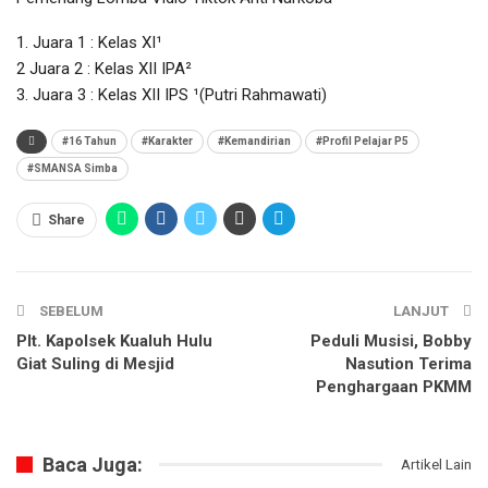
1. Juara 1 : Kelas XI¹
2 Juara 2 : Kelas XII IPA²
3. Juara 3 : Kelas XII IPS ¹(Putri Rahmawati)
#16 Tahun
#Karakter
#Kemandirian
#Profil Pelajar P5
#SMANSA Simba
Share
SEBELUM
LANJUT
Plt. Kapolsek Kualuh Hulu
Peduli Musisi, Bobby
Giat Suling di Mesjid
Nasution Terima
Penghargaan PKMM
Baca Juga:
Artikel Lain