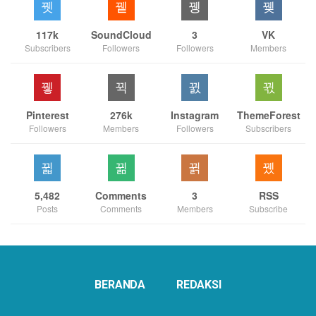
117k
SoundCloud
3
VK
Subscribers
Followers
Followers
Members
Pinterest
276k
Instagram
ThemeForest
Followers
Members
Followers
Subscribers
5,482
Comments
3
RSS
Posts
Comments
Members
Subscribe
BERANDA
REDAKSI