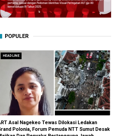
POPULER
HEADLINE
ART Asal Nagekeo Tewas Dilokasi Ledakan
Grand Polonia, Forum Pemuda NTT Sumut Desak
Majikan Dan Penyalur Bertanggung Jawab