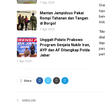
7 Agu 2026
Ora
tuj
Mantan Jampidsus Pakai
ban
Rompi Tahanan dan Tangan
Ind
di Borgol
7 Agu 2026
“Me
dil
Unggah Pidato Prabowo
dap
Program Senjata Nuklir Iran,
par
AYP dan AF Ditangkap Polda
par
Jabar
7 Agu 2026
Share
SEBELUM