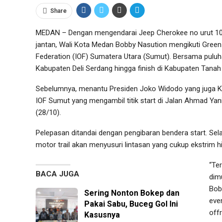
Share
MEDAN – Dengan mengendarai Jeep Cherokee no urut 101 
jantan, Wali Kota Medan Bobby Nasution mengikuti Green
Federation (IOF) Sumatera Utara (Sumut). Bersama puluh
Kabupaten Deli Serdang hingga finish di Kabupaten Tanah
Sebelumnya, menantu Presiden Joko Widodo yang juga Ket
IOF Sumut yang mengambil titik start di Jalan Ahmad Yan
(28/10).
Pelepasan ditandai dengan pengibaran bendera start. Se
motor trail akan menyusuri lintasan yang cukup ekstrim 
“Te
BACA JUGA
dim
Bob
Sering Nonton Bokep dan
eve
Pakai Sabu, Buceg Gol Ini
off
Kasusnya