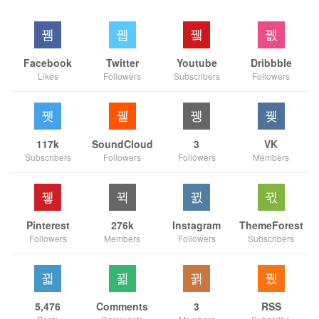
Facebook
Twitter
Youtube
Dribbble
Likes
Followers
Subscribers
Followers
117k
SoundCloud
3
VK
Subscribers
Followers
Followers
Members
Pinterest
276k
Instagram
ThemeForest
Followers
Members
Followers
Subscribers
5,476
Comments
3
RSS