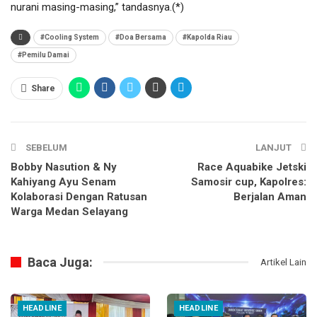
nurani masing-masing,” tandasnya.(*)
#Cooling System
#Doa Bersama
#Kapolda Riau
#Pemilu Damai
Share
SEBELUM
LANJUT
Bobby Nasution & Ny
Race Aquabike Jetski
Kahiyang Ayu Senam
Samosir cup, Kapolres:
Kolaborasi Dengan Ratusan
Berjalan Aman
Warga Medan Selayang
Baca Juga:
Artikel Lain
HEADLINE
HEADLINE