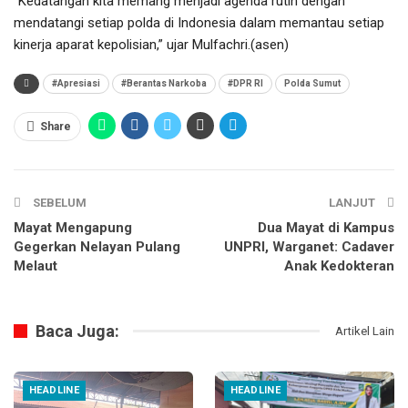
“Kedatangan kita memang menjadi agenda rutin dengan
mendatangi setiap polda di Indonesia dalam memantau setiap
kinerja aparat kepolisian,” ujar Mulfachri.(asen)
#Apresiasi
#Berantas Narkoba
#DPR RI
Polda Sumut
Share
SEBELUM
LANJUT
Mayat Mengapung
Dua Mayat di Kampus
Gegerkan Nelayan Pulang
UNPRI, Warganet: Cadaver
Melaut
Anak Kedokteran
Baca Juga:
Artikel Lain
HEADLINE
HEADLINE