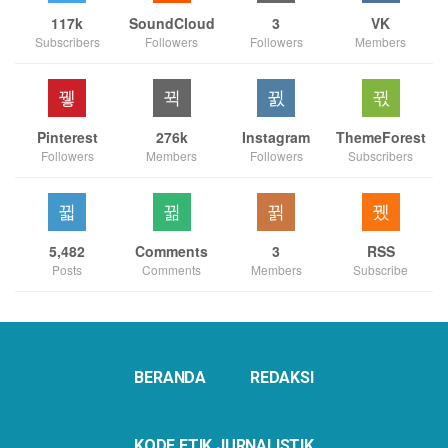
117k
SoundCloud
3
VK
Subscribers
Followers
Followers
Members
Pinterest
276k
Instagram
ThemeForest
Followers
Members
Followers
Subscribers
5,482
Comments
3
RSS
Posts
Comments
Members
Subscribe
BERANDA
REDAKSI
KODE ETIK JURNALISTIK