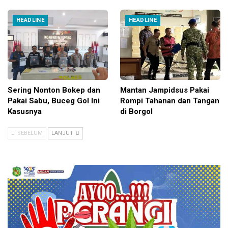
HEADLINE
HEADLINE
Sering Nonton Bokep dan
Mantan Jampidsus Pakai
Pakai Sabu, Buceg Gol Ini
Rompi Tahanan dan Tangan
Kasusnya
di Borgol
SEBELUM
LANJUT