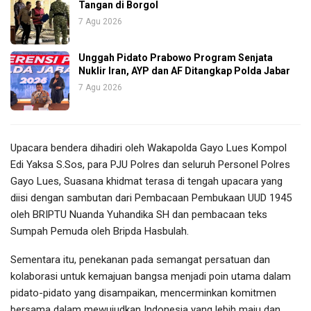
Tangan di Borgol
7 Agu 2026
Unggah Pidato Prabowo Program Senjata
Nuklir Iran, AYP dan AF Ditangkap Polda Jabar
7 Agu 2026
Upacara bendera dihadiri oleh Wakapolda Gayo Lues Kompol
Edi Yaksa S.Sos, para PJU Polres dan seluruh Personel Polres
Gayo Lues, Suasana khidmat terasa di tengah upacara yang
diisi dengan sambutan dari Pembacaan Pembukaan UUD 1945
oleh BRIPTU Nuanda Yuhandika SH dan pembacaan teks
Sumpah Pemuda oleh Bripda Hasbulah.
Sementara itu, penekanan pada semangat persatuan dan
kolaborasi untuk kemajuan bangsa menjadi poin utama dalam
pidato-pidato yang disampaikan, mencerminkan komitmen
bersama dalam mewujudkan Indonesia yang lebih maju dan