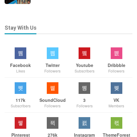
Stay With Us
Facebook
Twitter
Youtube
Dribbble
Likes
Followers
Subscribers
Followers
117k
SoundCloud
3
VK
Subscribers
Followers
Followers
Members
Pinterest
276k
Instagram
ThemeForest