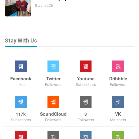
8 Jul 2026
Stay With Us
Facebook
Twitter
Youtube
Dribbble
Likes
Followers
Subscribers
Followers
117k
SoundCloud
3
VK
Subscribers
Followers
Followers
Members