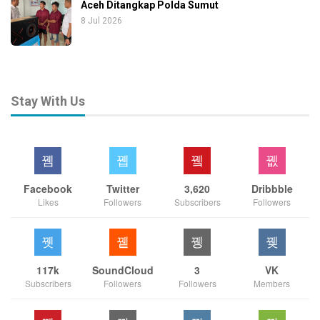
Aceh Ditangkap Polda Sumut
8 Jul 2026
Stay With Us
Facebook
Twitter
3,620
Dribbble
Likes
Followers
Subscribers
Followers
117k
SoundCloud
3
VK
Subscribers
Followers
Followers
Members