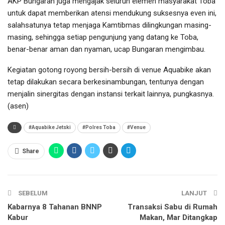
AKP Bungaran juga mengajak seluruh elemen masyarakat Toba
untuk dapat memberikan atensi mendukung suksesnya even ini,
salahsatunya tetap menjaga Kamtibmas dilingkungan masing-
masing, sehingga setiap pengunjung yang datang ke Toba,
benar-benar aman dan nyaman, ucap Bungaran mengimbau.
Kegiatan gotong royong bersih-bersih di venue Aquabike akan
tetap dilakukan secara berkesinambungan, tentunya dengan
menjalin sinergitas dengan instansi terkait lainnya, pungkasnya.
(asen)
#Aquabike Jetski
#Polres Toba
#Venue
Share
SEBELUM
LANJUT
Kabarnya 8 Tahanan BNNP
Transaksi Sabu di Rumah
Kabur
Makan, Mar Ditangkap