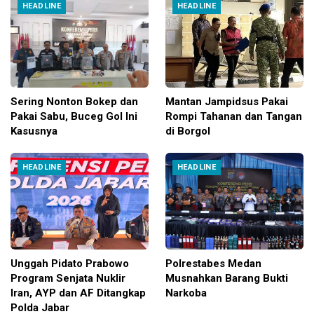
HEADLINE
HEADLINE
Sering Nonton Bokep dan
Mantan Jampidsus Pakai
Pakai Sabu, Buceg Gol Ini
Rompi Tahanan dan Tangan
Kasusnya
di Borgol
HEADLINE
HEADLINE
Unggah Pidato Prabowo
Polrestabes Medan
Program Senjata Nuklir
Musnahkan Barang Bukti
Iran, AYP dan AF Ditangkap
Narkoba
Polda Jabar