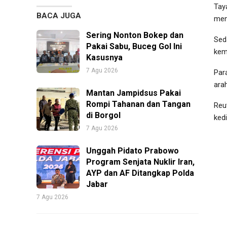
Tay
BACA JUGA
men
Sering Nonton Bokep dan
Sed
Pakai Sabu, Buceg Gol Ini
kem
Kasusnya
7 Agu 2026
Par
ara
Mantan Jampidsus Pakai
Rompi Tahanan dan Tangan
Reu
di Borgol
ked
7 Agu 2026
Unggah Pidato Prabowo
Program Senjata Nuklir Iran,
AYP dan AF Ditangkap Polda
Jabar
7 Agu 2026