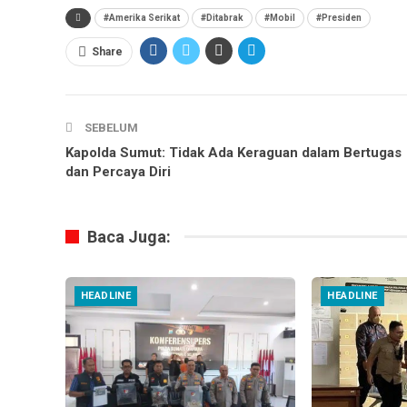
#Amerika Serikat
#Ditabrak
#Mobil
#Presiden
Share
SEBELUM
Kapolda Sumut: Tidak Ada Keraguan dalam Bertugas
dan Percaya Diri
Baca Juga:
HEADLINE
HEADLINE