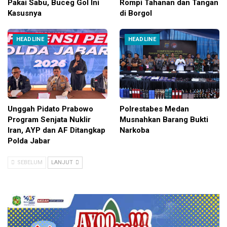
Pakai Sabu, Buceg Gol Ini
Rompi Tahanan dan Tangan
Kasusnya
di Borgol
HEADLINE
HEADLINE
Unggah Pidato Prabowo
Polrestabes Medan
Program Senjata Nuklir
Musnahkan Barang Bukti
Iran, AYP dan AF Ditangkap
Narkoba
Polda Jabar
SEBELUM
LANJUT