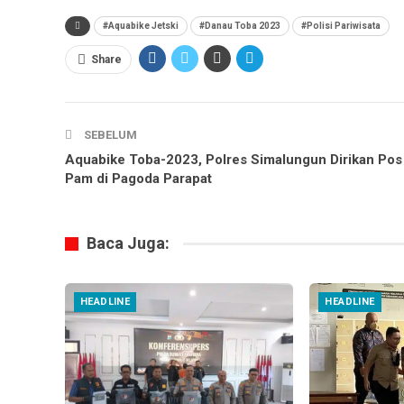
#Aquabike Jetski
#Danau Toba 2023
#Polisi Pariwisata
Share
SEBELUM
Aquabike Toba-2023, Polres Simalungun Dirikan Pos
Pam di Pagoda Parapat
Baca Juga:
HEADLINE
HEADLINE