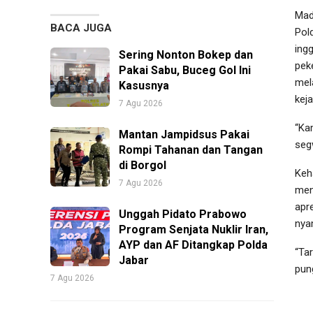
Mad
BACA JUGA
Pol
ing
Sering Nonton Bokep dan
pek
Pakai Sabu, Buceg Gol Ini
mel
Kasusnya
kej
7 Agu 2026
“Ka
Mantan Jampidsus Pakai
seg
Rompi Tahanan dan Tangan
di Borgol
Keh
7 Agu 2026
men
apr
Unggah Pidato Prabowo
nya
Program Senjata Nuklir Iran,
AYP dan AF Ditangkap Polda
“Ta
Jabar
pun
7 Agu 2026