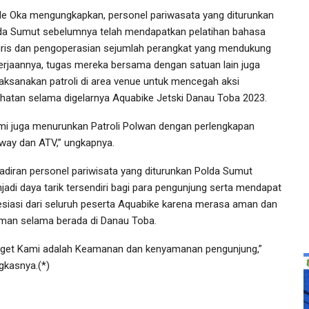
e Oka mengungkapkan, personel pariwasata yang diturunkan
da Sumut sebelumnya telah mendapatkan pelatihan bahasa
gris dan pengoperasian sejumlah perangkat yang mendukung
erjaannya, tugas mereka bersama dengan satuan lain juga
aksanakan patroli di area venue untuk mencegah aksi
ahatan selama digelarnya Aquabike Jetski Danau Toba 2023.
mi juga menurunkan Patroli Polwan dengan perlengkapan
way dan ATV,” ungkapnya.
adiran personel pariwisata yang diturunkan Polda Sumut
jadi daya tarik tersendiri bagi para pengunjung serta mendapat
esiasi dari seluruh peserta Aquabike karena merasa aman dan
man selama berada di Danau Toba.
rget Kami adalah Keamanan dan kenyamanan pengunjung,”
gkasnya.(*)