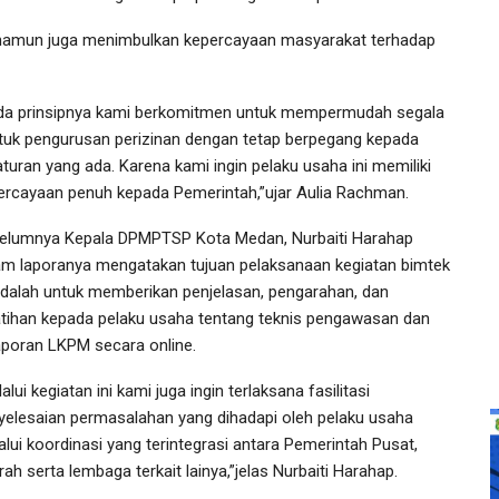
 namun juga menimbulkan kepercayaan masyarakat terhadap
da prinsipnya kami berkomitmen untuk mempermudah segala
tuk pengurusan perizinan dengan tetap berpegang kepada
aturan yang ada. Karena kami ingin pelaku usaha ini memiliki
ercayaan penuh kepada Pemerintah,”ujar Aulia Rachman.
elumnya Kepala DPMPTSP Kota Medan, Nurbaiti Harahap
am laporanya mengatakan tujuan pelaksanaan kegiatan bimtek
 adalah untuk memberikan penjelasan, pengarahan, dan
atihan kepada pelaku usaha tentang teknis pengawasan dan
aporan LKPM secara online.
alui kegiatan ini kami juga ingin terlaksana fasilitasi
yelesaian permasalahan yang dihadapi oleh pelaku usaha
alui koordinasi yang terintegrasi antara Pemerintah Pusat,
ah serta lembaga terkait lainya,”jelas Nurbaiti Harahap.