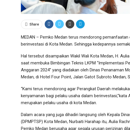
Share
MEDAN – Pemko Medan terus mendorong pemanfaatan di
berinvestasi di Kota Medan. Sehingga kedepannya semaki
Hal tersebut disampaikan Wakil Wali Kota Medan, H. Aul
saat membuka Bimbingan Teknis LKPM “Implementasi Pen
Anggaran 2024” yang diadakan oleh Dinas Penanaman Mo
Medan, di Hotel Four Point, Jalan Gatot Subroto Medan, S
“Kami terus mendorong agar Perangkat Daerah melakukan
kenyamanan bagi pelaku usaha dalam berinvestasi,”kata 
merupakan pelaku usaha di kota Medan.
Dalam acara yang juga dihadiri langsung oleh Kepala Di
(DPMPTSP) Kota Medan, Nurbaiti Harahap itu, Aulia Rac
Pemko Medan berusaha agar segala urusan perizinan dilaku