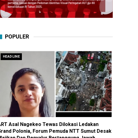
POPULER
HEADLINE
ART Asal Nagekeo Tewas Dilokasi Ledakan
Grand Polonia, Forum Pemuda NTT Sumut Desak
Majikan Dan Penyalur Bertanggung Jawab