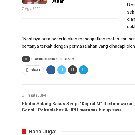
Jabar
Bim
7 Agu 2026
seb
dian
sek
“Nantinya para peserta akan mendapatkan materi dari nar
bertanya terkait dengan permasalahan yang dihadapi oleh
#AuliaRachman
#LKPM
Share
SEBELUM
Pledoi Sidang Kasus Senpi “Kopral M” Diistimewakan,
Godol : Polrestabes & JPU merusak hidup saya
Baca Juga: