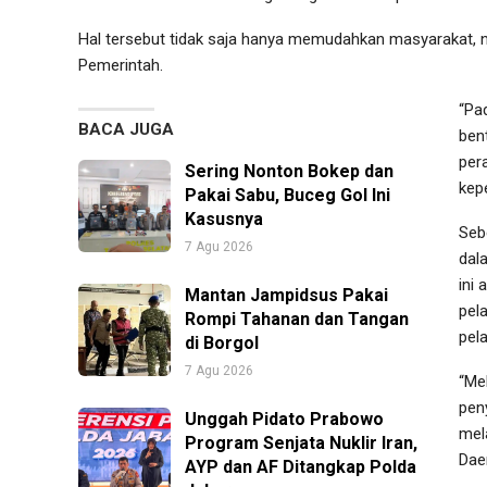
Hal tersebut tidak saja hanya memudahkan masyarakat,
Pemerintah.
“Pa
BACA JUGA
ben
per
Sering Nonton Bokep dan
kep
Pakai Sabu, Buceg Gol Ini
Kasusnya
Seb
7 Agu 2026
dal
ini
Mantan Jampidsus Pakai
pel
Rompi Tahanan dan Tangan
pel
di Borgol
7 Agu 2026
“Mel
pen
Unggah Pidato Prabowo
mel
Program Senjata Nuklir Iran,
Daer
AYP dan AF Ditangkap Polda