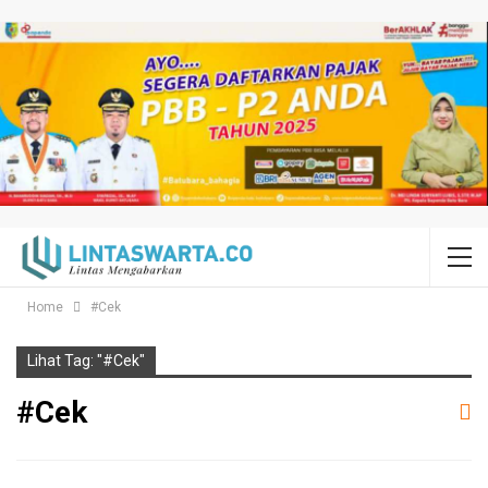
Home
#Cek
Lihat Tag: "#Cek"
#Cek