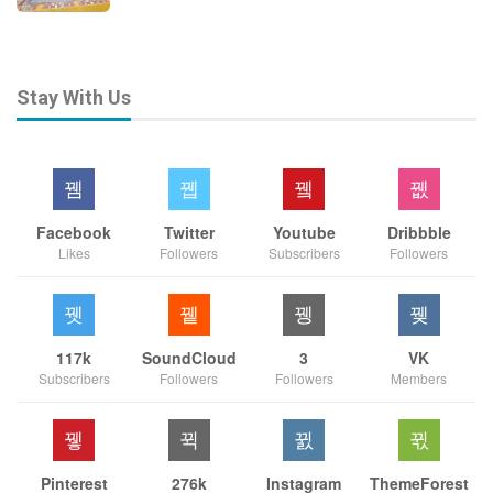
Stay With Us
Facebook
Twitter
Youtube
Dribbble
Likes
Followers
Subscribers
Followers
117k
SoundCloud
3
VK
Subscribers
Followers
Followers
Members
Pinterest
276k
Instagram
ThemeForest