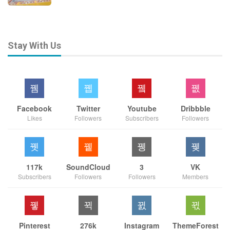
Stay With Us
Facebook
Twitter
Youtube
Dribbble
Likes
Followers
Subscribers
Followers
117k
SoundCloud
3
VK
Subscribers
Followers
Followers
Members
Pinterest
276k
Instagram
ThemeForest