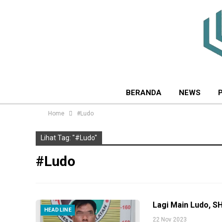
BERANDA
NEWS
Home
#Ludo
Lihat Tag: "#Ludo"
#Ludo
Lagi Main Ludo, S
HEADLINE
22 Nov 2023