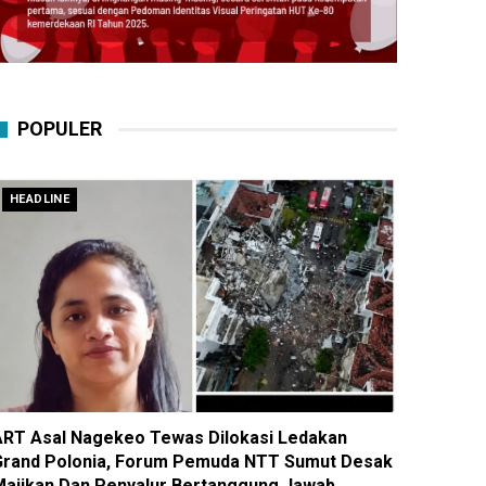
POPULER
HEADLINE
ART Asal Nagekeo Tewas Dilokasi Ledakan
Grand Polonia, Forum Pemuda NTT Sumut Desak
Majikan Dan Penyalur Bertanggung Jawab